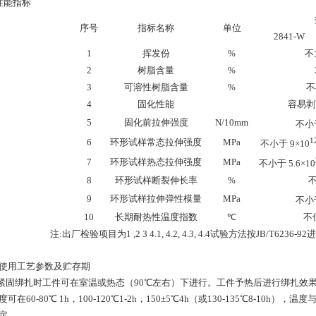
性能指标
序号
指标名称
单位
2841-W
1
挥发份
%
不
2
树脂含量
%
3
可溶性树脂含量
%
不
4
固化性能
容易剥
5
固化前拉伸强度
N/
10mm
不小于
1
6
环形试样常态拉伸强度
MPa
不小于 9×10
7
环形试样热态拉伸强度
MPa
不小于 5.6×10
8
环形试样断裂伸长率
%
9
环形试样拉伸弹性模量
MPa
不小于
10
长期耐热性温度指数
℃
不
厂检验项目为1 ,2 3 4.1, 4.2, 4.3, 4.4试验方法按JB/T6236-92
使用工艺参数及贮存期
 紧固绑扎时工件可在室温或热态（90℃左右）下进行。工件予热后进行绑扎效果更
度可在60-80
℃
1h
，100-120
℃
1-2h
，150±5
℃
4h
（或130-135
℃
8-10h
），温度
定。