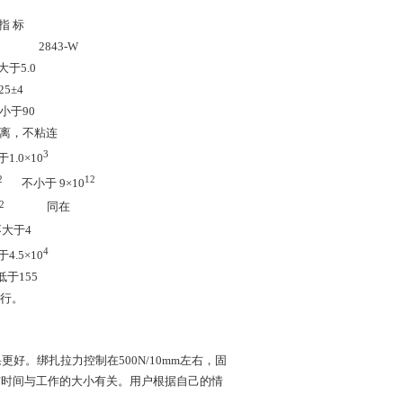
指 标
2843-W
大于5.0
25±4
小于90
离，不粘连
3
1.0×10
2
12
不小于 9×10
2
同在
不大于4
4
4.5×10
低于155
进行。
好。绑扎拉力控制在500N/10mm左右，固
与时间与工作的大小有关。用户根据自己的情