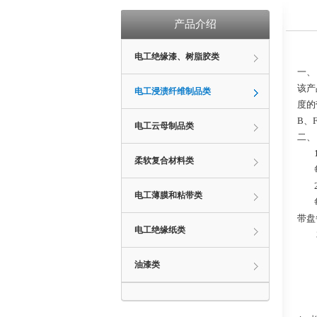
产品介绍
电工绝缘漆、树脂胶类
一、
该产
电工浸渍纤维制品类
度的
B、
电工云母制品类
二、
柔软复合材料类
电工薄膜和粘带类
带盘
电工绝缘纸类
油漆类