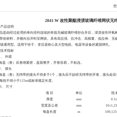
您
2841-W 改性聚酯浸渍玻璃纤维网状无
 产品说明
品是由经过处理的单向排列连续的有捻无碱玻璃纤维纱合并后，浸渍改性环氧
带状材料，并横向拉开时呈网状。具有高抗强、抗冲击、高模量、低拉伸、无
F级通用型。适用于转子、变压器铁心及大型电机、电器等设备的紧固绑扎。
 技术指标
1、 外观
每盘（卷）应卷绕紧密，盘面整齐，开卷容易，不粘连。
2、 接头
每盘（卷）无纬带的接头不得多于1个，接头应不妨碍无纬带的开卷，接头处应
每段不得小于125m或标准规定长度。
3、 尺寸
项 目
单位
指 
厚度
mm
0.3
宽度及公差
mm
10±1,2
每盘长度
m
100,125