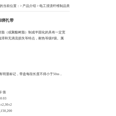
的当前位置：> 产品介绍 > 电工浸渍纤维制品类
纬绑扎带
树脂（或聚酯树脂）制成半固化的具有一定宽
磁滞和无滴流损失等特点，耐热等级F级。属
有明显标记，带盘每段长度不得小于50m，
标 值
±0.03
5±2,30±2
,150,200