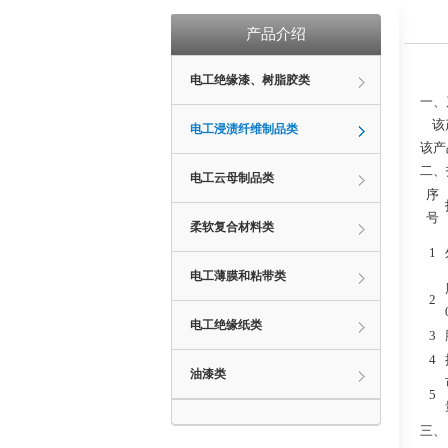
产品介绍
电工绝缘漆、树脂胶类
一、
该产
电工浸渍纤维制品类
该产
二、
电工云母制品类
序
号
柔软复合材料类
1
电工薄膜和粘带类
2
电工绝缘纸类
3
4
油漆类
5
三、