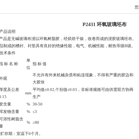
您
P2431 环氧玻璃坯布
产品说明
品是无碱玻璃布浸以环氧树脂胶，经烘焙干燥，收卷而成的浸胶玻璃坯布。
品制成的槽衬、衬垫具有良好的绝缘性能，电气、机械性能，耐热等级B级。
技术条件
单
指 标 名 称
指 标 值
位
不允许有外来机械杂质和粘连现象，不得有严重的胶边和
外观
大胶块
厚度及公差
平均值±0.02,个别值±0.03，非标准规格可由供需双方协商
mm
0.15
生产
胶含量
%
30-50
挥发物含量
%
≤3
可溶性树脂含
%
≥90
量
 贮存期：室温下6个月。