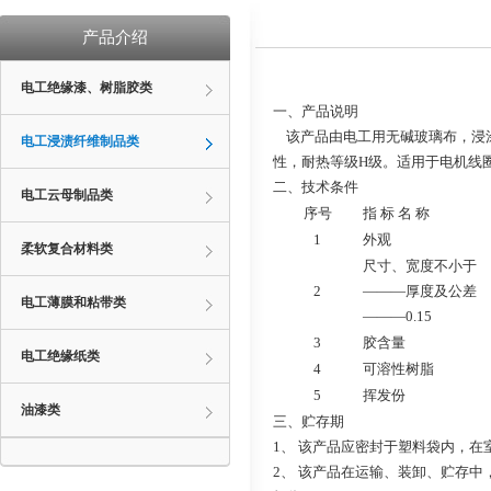
产品介绍
电工绝缘漆、树脂胶类
一、产品说明
该产品由电工用无碱玻璃布，浸涂
电工浸渍纤维制品类
性，耐热等级H级。适用于电机线
二、技术条件
电工云母制品类
序号
指 标 名 称
1
外观
柔软复合材料类
尺寸、宽度不小于
2
———厚度及公差
电工薄膜和粘带类
———0.15
3
胶含量
电工绝缘纸类
4
可溶性树脂
5
挥发份
油漆类
三、贮存期
1、 该产品应密封于塑料袋内，在
2、 该产品在运输、装卸、贮存